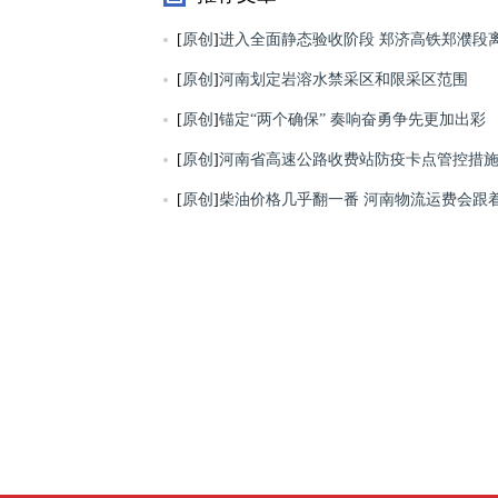
[
原创
]
进入全面静态验收阶段 郑济高铁郑濮段
[
原创
]
河南划定岩溶水禁采区和限采区范围
[
原创
]
锚定“两个确保” 奏响奋勇争先更加出彩
[
原创
]
河南省高速公路收费站防疫卡点管控措
[
原创
]
柴油价格几乎翻一番 河南物流运费会跟