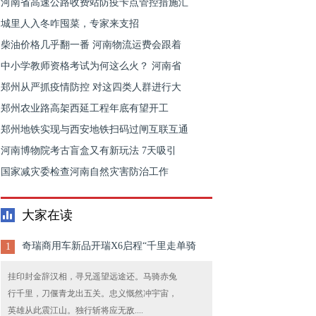
河南省高速公路收费站防疫卡点管控措施汇
城里人入冬咋囤菜，专家来支招
柴油价格几乎翻一番 河南物流运费会跟着
中小学教师资格考试为何这么火？ 河南省
郑州从严抓疫情防控 对这四类人群进行大
郑州农业路高架西延工程年底有望开工
郑州地铁实现与西安地铁扫码过闸互联互通
河南博物院考古盲盒又有新玩法 7天吸引
国家减灾委检查河南自然灾害防治工作
大家在读
奇瑞商用车新品开瑞X6启程“千里走单骑
1
挂印封金辞汉相，寻兄遥望远途还。马骑赤兔
行千里，刀偃青龙出五关。忠义慨然冲宇宙，
英雄从此震江山。独行斩将应无敌....