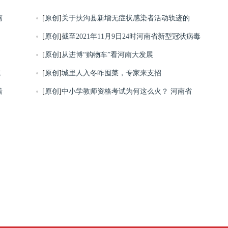
离
[
原创
]
关于扶沟县新增无症状感染者活动轨迹的
[
原创
]
截至2021年11月9日24时河南省新型冠状病毒
[
原创
]
从进博“购物车”看河南大发展
施
[
原创
]
城里人入冬咋囤菜，专家来支招
着
[
原创
]
中小学教师资格考试为何这么火？ 河南省