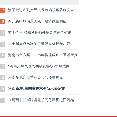
洛阳宏进农副产品批发市场筑牢防疫安全
2
四川新绿城前景无限，经济效益明显
3
前十个月 濮阳利用省外资金增速全省第
4
为全省重点水利项目建设立标杆作示范
5
河南出台方案：2025年将建成10个区域康复
6
“河南天然气暖气初装费将取消”刷爆网
7
河南多地启动重污染天气预警响应
8
河南新增2家国家技术创新示范企业
9
《河南省开展跨境电子商务零售进口药品
10